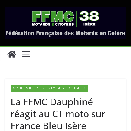
Passer
au
contenu
ACCUEIL SITE
ACTIVITÉS LOCALES
ACTUALITÉS
La FFMC Dauphiné
réagit au CT moto sur
France Bleu Isère