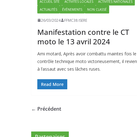
ACCUEIL SITE
ACTIVITÉS LOCALES
ACTIVITÉS NATIONALES
ACTUALITÉS
ÉVÉNEMENTS
NON CLASSÉ
26/03/2024
FFMC38 ISERE
Manifestation contre le CT
moto le 13 avril 2024
Ami motard, Après avoir combattu maintes fois le
contrôle technique moto victorieusement, il revien
à l’assaut avec ses lâches ruses.
Read More
← Précédent
Partenaires